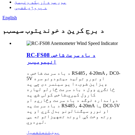
موږ سره اړیکه ونیسئ
د پروژې قضیې
English
د برج کرین د خوندیتوب سیسټم
RC-FS08 د باد سرعت شاخص
انیمومیټر
د باد سرعت شاخص د RS485، 4-20mA، DC0-
5V او نورو تولید میتودونو سره
ډیزاین شوی.دا یو سینسر دی چې په
ځانګړي ډول د باد سرعت څارلو لپاره
کارول کیږي.شاخص کولی شي په
دوامداره توګه د باد سرعت وڅاري، او
د باد سرعت په RS485، 4-20mA یا DC0-5V
او نورو سیګنالونو بدل کړي او په
ورته وخت کې اړوند تجهیزاتو ته یې
لیږدوي.
پوښتنه
تفصیل