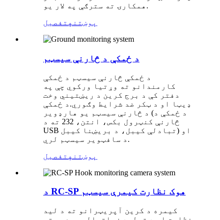
همکارۍ ته سترګې په لار یو.
پوښتنه
تفصیل
د ځمکې د څارنې سیسټم
د ځمکې څارنې سیسټم د ځمکې
کارمندانو ته وړتیا ورکوي چې په
دفتر کې د برج کرین د ریښتیني وخت
ډیټا او د ټکر ضد شرایط وګوري.د ځمکې
د څارنې سیسټم یو هارډویر (د ځمکې د
څارنې کنټرول بکس، انتن، 232 ته د
USB تبادلې کیبل، د بریښنا کیبل) او
د سافټویر سیسټم لري.
پوښتنه
تفصیل
د RC-SP هوک نظارت کیمرې سیسټم
کیمره د کرین آپریټرانو ته د لید
نظارت او د تولید زیاتوالي سره چمتو