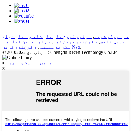
د بارولو شیبه
,
د ټاور کرین بار بار شاخص
,
د بار کولو
شیبې شاخص
,
د ګرځنده کرین قطر
,
د ټاور کرین لپاره د
,
د ګرځنده کرین Nvq
ټکر ضد سیسټم
,
© د چاپ حق 20102022 : Chengdu Recen Technology Co.Ltd.
برېښنا لیک ولېږه
x