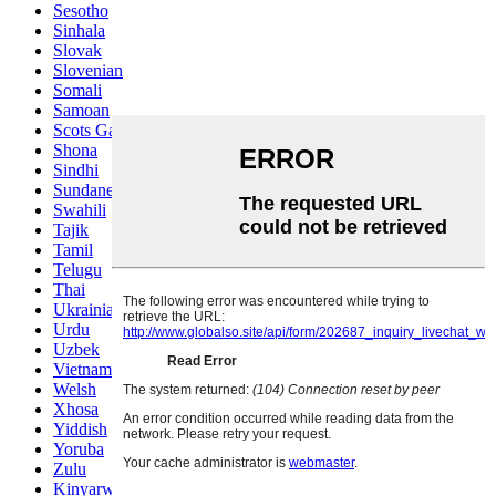
Sesotho
Sinhala
Slovak
Slovenian
Somali
Samoan
Scots Gaelic
Shona
Sindhi
Sundanese
Swahili
Tajik
Tamil
Telugu
Thai
Ukrainian
Urdu
Uzbek
Vietnamese
Welsh
Xhosa
Yiddish
Yoruba
Zulu
Kinyarwanda