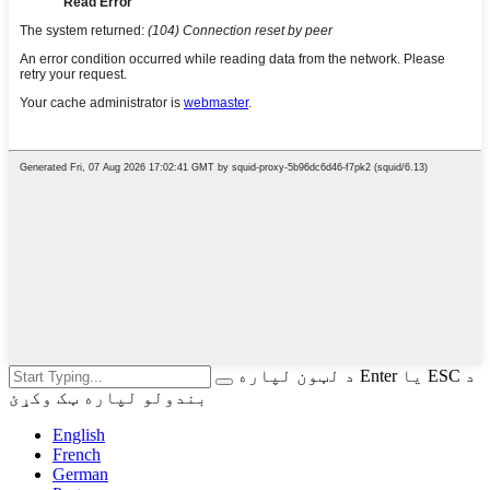
د لټون لپاره Enter یا ESC د
بندولو لپاره ټک وکړئ
English
French
German