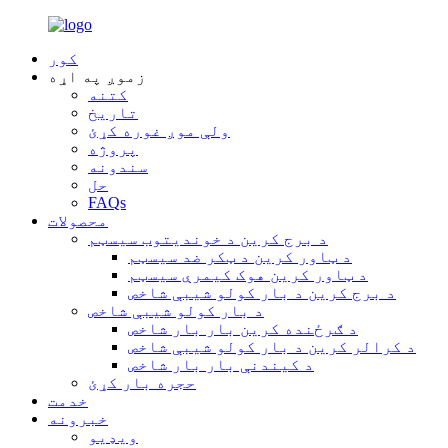
کور
زموږ په اړه
کتنه
تاریخ
ولې موږ غوره کړئ
پروژه
سندونه
حل
FAQs
محصولات
د برج کرین د خوندیتوب سیسټم
د ټاور کرین د ټکر ضد سیسټم
د ټاور کرین هوک کیمرې سیسټم
د برج کرین د بار کولو شیبې شاخص
د بار کولو شیبې شاخص
د ګرځنده کرین بار بار شاخص
د کرالر کرین د بار کولو شیبې شاخص
د کیندنې بار بار شاخص
حجره بار کړئ
خدمت
خبرونه
ویډیو