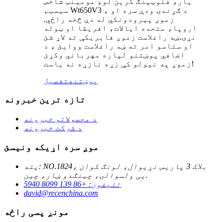
یارډ فلوټینګ کرین لوډ مومینټ شاخص
سیسټم Wt650V3 ، د ګړندۍ ودې سره او
زموږ پیرودونکي له دې څخه راځي.
اروپا، متحده ایالات، افریقا او ټوله
نړۍ.ښه راغلاست زموږ فابریکې ته لاړ شئ
او ستاسو امر ته ښه راغلاست ووایئ ، د
اضافي پوښتنو لپاره مهرباني وکړئ
زموږ په نیولو کې زړه نازړه نه یاست!
پوښتنه
تفصیل
تازه ترین خبرونه
د محصولاتو خبرونه
د شرکت خبرونه
موږ سره اړیکه ونیسئ
پته: NO.1824، بلاک 3 پاریس نړیوال، لونګ کوان
یی ولسوالۍ، چینګدو ښار، چین.
تلیفون: +86 139 8099 5940
david@recenchina.com
مونږ پسی راځه