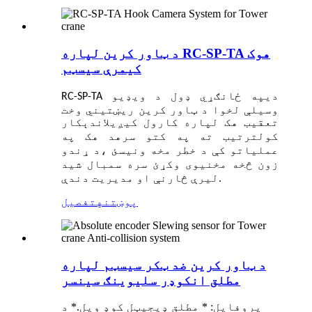
د ټاور کرین لپاره RC-SP-TA هوک
کیمرې سیسټم
په ځانګړي ډول د ویډیو
RC-SP-TA دی
وسیلې لخوا د ټاور کرین ریښتیني وخت
تعقیب هک لپاره کارول کیږي
کار
لاندې
کول
د هک په
ترتیب ته په کتو سره
عملیاتو کې د خطر مخه ونیسئ ،
د ړندو
د
زون څخه مخنیوی وکړئ
سره سمبال شي
لیرې څارنې او مدیریت دندې.
پوښتنه
تفصیل
د ټاور کرین ضد ټکر سیسټم لپاره
مطلق انکوډر سلیوینګ سینسر
پروفایل: * مطلق ډیجیټل کوډ ویل.* د