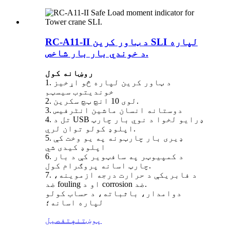
RC-A11-II د ټاور کرین SLI لپاره
د خوندي بار بار شاخص.
روښانه کول
1. د ټاور کرین لپاره څو اړخیز
خوندیتوب سیسټم
2. لوی 10 انچ ټچ سکرین.
3. دوستانه انسان ماشین انٹرفیس
4. تل د USB ډرایو لخوا د نوي بار چارټ
اپلوډ کولو توان لري.
5. ډیری بار چارټونه په یو وخت کې
اپلوډ کیدی شي
6. د کمپیوټر په سافټویر کې د بار
چارټ اسانه پروګرام کول.
7. د فابريکې د حرارت درجه ازموينه،
ضد fouling او د corrosion ضد.
دوامدار، باثباته، د حساب کولو
لپاره اسانه؛
پوښتنه
تفصیل