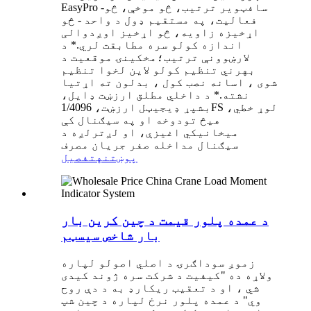
EasyPro سافټویر ترتیب، څو موخې، څو-
فعالیت، په مستقیم ډول د واحد - څو
اړخیزه زاویه، څو اړخیز اوږدوالی
اندازه کولو سره مطابقت لري.* د
لارښوونې ترتیب؛مخکینۍ موقعیت د
بهرني تنظیم کولو لاین لخوا تنظیم
شوی ، اسانه نصب کول ، بدلون ته اړتیا
نشته.* د داخلي مطلق ارزښت ډایل،
بشپړ ډیجیټل ارزښت، 1/4096FS لوړ خطي،
هیڅ تودوخه او په سیګنال کې
میخانیکي اغیزې، او لږترلږه د
سیګنال مداخله صفر جریان مصرف
پوښتنه
تفصیل
د عمده پلور قیمت د چین کرین بار
بار شاخص سیسټم
زموږ سوداګرۍ د اصلي اصولو لپاره
ولاړه ده "کیفیت د شرکت سره ژوند کیدی
شي ، او د تعقیب ریکارډ به د دې روح
وي" د عمده پلور نرخ لپاره د چین شپ