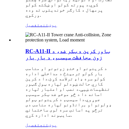
کوي.د پورته کولو او ښکته کولو
پرمهال د کارګر خوندیتوب ته وده
ورکوي.
پوښتنه
تفصیل
RC-A11-II ټاور کرین د ټکر ضد، د
زون محافظت سیسټم، د بار بار
د کرینونو او خنډ زونونو او مناسب
بار کولو ترمینځ د مداخلې اداره
کولو سره ډاډ ترلاسه کړئ.دا د کرین
کاري حالت ښودلو لپاره ټول ګټور
تنظیمات ښیې.د نصب او اعتبار لپاره
اسانه دا د څو موخو ضد ټکر سیسټم
جوړوي.دا سیسټم د کرینونو ټولو
ډولونو او برانڈونو لپاره مناسب دی
ترڅو په اسانۍ سره لوی ساختماني
سایټونه اداره کړي.
پوښتنه
تفصیل