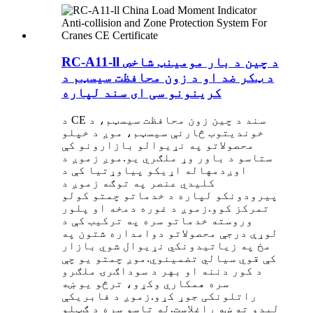
RC-A11-ll د چین د بار مومینټ شاخص
د ټکر ضد او د زون محافظت سیسټم د
کرینونو سی ای سند لپاره
د CE سند د چین زون محافظت سیسټم، د
خوندیتوب څارنې سیسټم، موږ د خپلو
محصولاتو په نړیوالو بازارونو کې
ستاسو د باور وړ ملګري یو.موږ زموږ د
اوږدمهاله اړیکو پیاوړتیا کې د
کلیدي عنصر په توګه زموږ د
پیرودونکو لپاره د خدماتو چمتو کولو
تمرکز کوو.زموږ د غوره دمخه او پلور
وروسته خدماتو سره په ترکیب کې د
لوړې درجې محصولاتو دوامداره شتون په
مخ په زیاتیدونکي نړیوال شوي بازار
کې قوي سیالي تضمینوي.موږ چمتو یو چې
د کور دننه او بهر د سوداګرۍ ملګرو
سره همکاري وکړو، ترڅو یو ښه
راتلونکی جوړ کړو.زموږ د فابریکې
لیدو ته ښه راغلاست.له تاسو سره د ګټلو